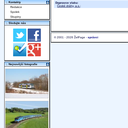
:. Kontakty
Dopravce vlaku:
České dráhy, a.s.
;
Redakce
Spolek
Skupiny
:. Sledujte nás
© 2001 - 2026 ŽelPage -
správci
:. Nejnovější fotografie