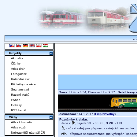
..
:. Projekty
Aktuality
Články
Atlas drah
Fotogalerie
Kalendář akcí
Přihlášky na akce
Seznam tratí
Trasa:
Uničov 8.34, Olomouc hl.n. 9.17
Detail trasy 
Řazení vlaků
eShop
Odkazy
RSS kanál
Aktualizace:
14.1.2017 (
Filip Novotný
)
:. Weby
Poznámky k vlaku:
Atlas lokomotiv
Jede v
, nejede 23. - 30.XII., 3.VII. - 1.IX.
Atlas vozů
- vůz vhodný pro přepravu cestujících na vozíku
Nejkrásnější nádraží ČR
- přeprava spoluzavazadel (do vyčerpání kapacit