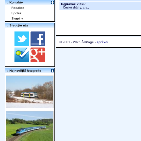
:. Kontakty
Dopravce vlaku:
České dráhy, a.s.
;
Redakce
Spolek
Skupiny
:. Sledujte nás
© 2001 - 2026 ŽelPage -
správci
:. Nejnovější fotografie