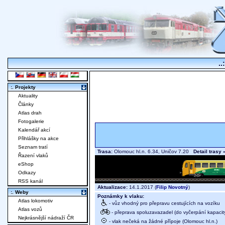
..
:. Projekty
Aktuality
Články
Atlas drah
Fotogalerie
Kalendář akcí
Přihlášky na akce
Seznam tratí
Trasa:
Olomouc hl.n. 6.34, Uničov 7.20
Detail trasy 
Řazení vlaků
eShop
Odkazy
RSS kanál
Aktualizace:
14.1.2017 (
Filip Novotný
)
:. Weby
Poznámky k vlaku:
Atlas lokomotiv
- vůz vhodný pro přepravu cestujících na vozíku
Atlas vozů
- přeprava spoluzavazadel (do vyčerpání kapacit
Nejkrásnější nádraží ČR
- vlak nečeká na žádné přípoje (Olomouc hl.n.)