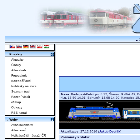
..
:. Projekty
Aktuality
Články
Atlas drah
Fotogalerie
Kalendář akcí
Přihlášky na akce
Seznam tratí
Trasa:
Budapest-Keleti pu. 8.22, Štúrovo 9.46-9.49, Br
Řazení vlaků
hl.n. 13.59-14.01, Bohumín 14.08-14.20, Katowice 
eShop
Odkazy
RSS kanál
:. Weby
Atlas lokomotiv
Atlas vozů
Aktualizace:
27.12.2016 (
Jakub Dvořák
)
Nejkrásnější nádraží ČR
Poznámky k vlaku: