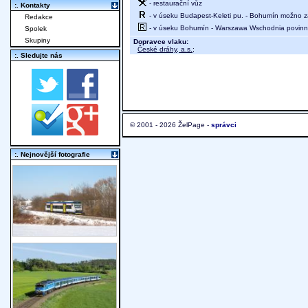
- restaurační vůz
:. Kontakty
- v úseku Budapest-Keleti pu. - Bohumín možno z
Redakce
- v úseku Bohumín - Warszawa Wschodnia povinná
Spolek
Skupiny
Dopravce vlaku:
České dráhy, a.s.
;
:. Sledujte nás
© 2001 - 2026 ŽelPage -
správci
:. Nejnovější fotografie