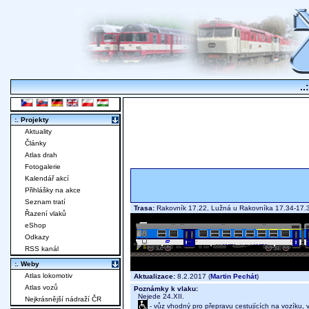
..
:. Projekty
Aktuality
Články
Atlas drah
Fotogalerie
Kalendář akcí
Přihlášky na akce
Seznam tratí
Trasa:
Rakovník 17.22, Lužná u Rakovníka 17.34-17.3
Řazení vlaků
eShop
Odkazy
RSS kanál
:. Weby
Atlas lokomotiv
Aktualizace:
8.2.2017 (
Martin Pechát
)
Atlas vozů
Poznámky k vlaku:
Nejede 24.XII.
Nejkrásnější nádraží ČR
- vůz vhodný pro přepravu cestujících na vozíku,