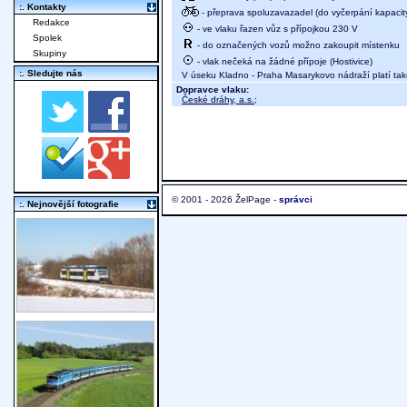
:. Kontakty
- přeprava spoluzavazadel (do vyčerpání kapacit
Redakce
- ve vlaku řazen vůz s přípojkou 230 V
Spolek
- do označených vozů možno zakoupit místenku
Skupiny
- vlak nečeká na žádné přípoje (Hostivice)
:. Sledujte nás
V úseku Kladno - Praha Masarykovo nádraží platí také
Dopravce vlaku:
České dráhy, a.s.
;
© 2001 - 2026 ŽelPage -
správci
:. Nejnovější fotografie