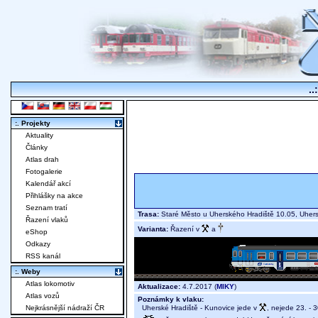
..
:. Projekty
Aktuality
Články
Atlas drah
Fotogalerie
Kalendář akcí
Přihlášky na akce
Seznam tratí
Trasa:
Staré Město u Uherského Hradiště 10.05, Uher
Řazení vlaků
Varianta:
Řazení v
a
eShop
Odkazy
RSS kanál
:. Weby
Atlas lokomotiv
Aktualizace:
4.7.2017 (
MIKY
)
Atlas vozů
Poznámky k vlaku:
Uherské Hradiště - Kunovice jede v
, nejede 23. - 3
Nejkrásnější nádraží ČR