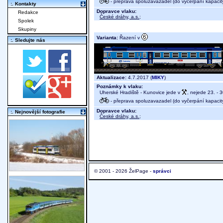
- přeprava spoluzavazadel (do vyčerpání kapacit
:. Kontakty
Dopravce vlaku:
Redakce
České dráhy, a.s.
;
Spolek
Skupiny
Varianta:
Řazení v
:. Sledujte nás
Aktualizace:
4.7.2017 (
MIKY
)
Poznámky k vlaku:
Uherské Hradiště - Kunovice jede v
, nejede 23. - 3
- přeprava spoluzavazadel (do vyčerpání kapacit
Dopravce vlaku:
:. Nejnovější fotografie
České dráhy, a.s.
;
© 2001 - 2026 ŽelPage -
správci