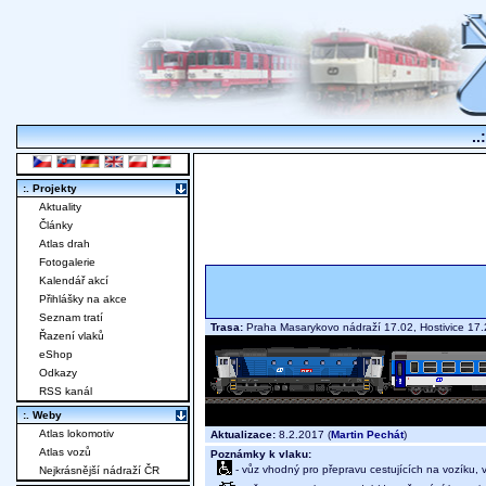
..
:. Projekty
Aktuality
Články
Atlas drah
Fotogalerie
Kalendář akcí
Přihlášky na akce
Seznam tratí
Trasa:
Praha Masarykovo nádraží 17.02, Hostivice 17
Řazení vlaků
eShop
Odkazy
RSS kanál
:. Weby
Atlas lokomotiv
Aktualizace:
8.2.2017 (
Martin Pechát
)
Atlas vozů
Poznámky k vlaku:
- vůz vhodný pro přepravu cestujících na vozíku,
Nejkrásnější nádraží ČR