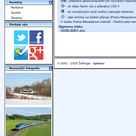
- přeprava spoluzavazadel (do vyčerpání kapacit
:. Kontakty
- ve vlaku řazen vůz s přípojkou 230 V
Redakce
- do označených vozů možno zakoupit místenku
Spolek
- vlak nečeká na žádné přípoje (Praha Masarykov
Skupiny
V úseku Praha Masarykovo nádraží - Kladno platí také
:. Sledujte nás
Dopravce vlaku:
České dráhy, a.s.
;
© 2001 - 2026 ŽelPage -
správci
:. Nejnovější fotografie