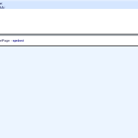
u:
.s.
;
elPage -
správci