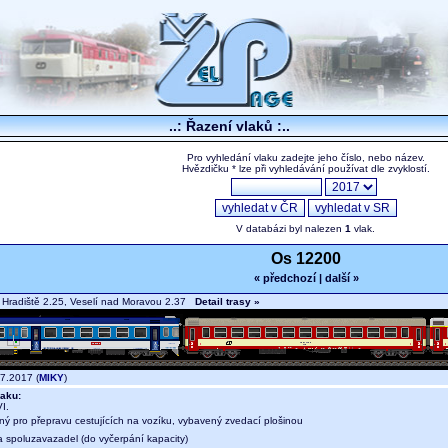
..: Řazení vlaků :..
Pro vyhledání vlaku zadejte jeho číslo, nebo název.
Hvězdičku * lze při vyhledávání používat dle zvyklostí.
V databázi byl nalezen
1
vlak.
Os 12200
« předchozí
|
další »
Hradiště 2.25, Veselí nad Moravou 2.37
Detail trasy »
7.2017 (
MIKY
)
aku:
I.
ný pro přepravu cestujících na vozíku, vybavený zvedací plošinou
a spoluzavazadel (do vyčerpání kapacity)