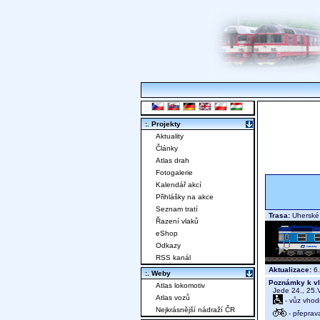
:. Projekty
Aktuality
Články
Atlas drah
Fotogalerie
Kalendář akcí
Přihlášky na akce
Seznam tratí
Trasa:
Uherské 
Řazení vlaků
eShop
Odkazy
RSS kanál
Aktualizace:
6.
:. Weby
Poznámky k vl
Atlas lokomotiv
Jede 24., 25.V
Atlas vozů
- vůz vhod
Nejkrásnější nádraží ČR
- přeprav