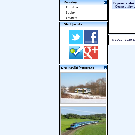
:. Kontakty
Dopravce vlak
České dráhy, a
Redakce
Spolek
Skupiny
:. Sledujte nás
© 2001 - 2026 Ž
:. Nejnovější fotografie