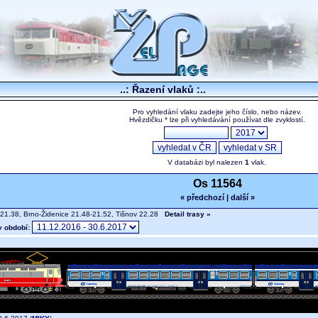
..: Řazení vlaků :..
Pro vyhledání vlaku zadejte jeho číslo, nebo název.
Hvězdičku * lze při vyhledávání používat dle zvyklostí.
V databázi byl nalezen
1
vlak.
Os 11564
« předchozí
|
další »
21.38, Brno-Židenice 21.48-21.52, Tišnov 22.28
Detail trasy »
v období: