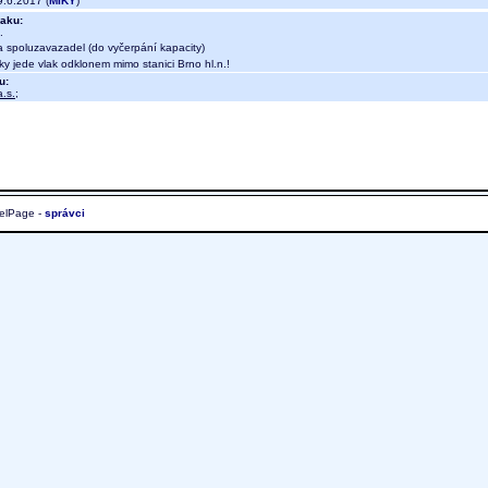
.6.2017 (
MIKY
)
aku:
.
a spoluzavazadel (do vyčerpání kapacity)
 jede vlak odklonem mimo stanici Brno hl.n.!
u:
.s.
;
elPage -
správci