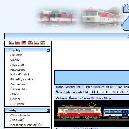
..
:. Projekty
Aktuality
Články
Atlas drah
Fotogalerie
Kalendář akcí
Přihlášky na akce
Seznam tratí
Trasa:
Modřice 19.38, Brno-Židenice 19.48-19.52, Ti
Řazení vlaků
Řazení platné v období:
eShop
Varianta:
Řazení v úseku Modřice - Tišnov
Odkazy
RSS kanál
:. Weby
Atlas lokomotiv
Atlas vozů
Nejkrásnější nádraží ČR