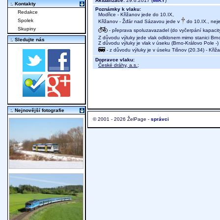
Aktualizace:
29.6.2017 (
MIKY
)
:. Kontakty
Poznámky k vlaku:
Redakce
Modřice - Křižanov jede do 10.IX,
Spolek
Křižanov - Žďár nad Sázavou jede v
do 10.IX., neje
Skupiny
- přeprava spoluzavazadel (do vyčerpání kapacit
Z důvodu výluky jede vlak odklonem mimo stanici Brno
:. Sledujte nás
Z důvodu výluky je vlak v úseku (Brno-Královo Pole -
- z důvodu výluky je v úseku Tišnov (20.34) - Kř
Dopravce vlaku:
České dráhy, a.s.
;
:. Nejnovější fotografie
© 2001 - 2026 ŽelPage -
správci