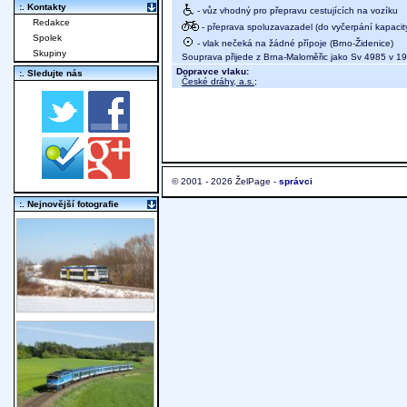
:. Kontakty
- vůz vhodný pro přepravu cestujících na vozíku
Redakce
- přeprava spoluzavazadel (do vyčerpání kapacit
Spolek
- vlak nečeká na žádné přípoje (Brno-Židenice)
Skupiny
Souprava přijede z Brna-Maloměřic jako Sv 4985 v 1
Dopravce vlaku:
:. Sledujte nás
České dráhy, a.s.
;
© 2001 - 2026 ŽelPage -
správci
:. Nejnovější fotografie