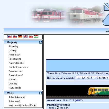
..
:. Projekty
Aktuality
Články
Atlas drah
Fotogalerie
Kalendář akcí
Přihlášky na akce
Seznam tratí
Trasa:
Brno-Židenice 19.22, Tišnov 19.58
Detail tras
Řazení vlaků
Řazení platné v období:
eShop
Odkazy
RSS kanál
:. Weby
Atlas lokomotiv
Aktualizace:
29.6.2017 (
MIKY
)
Atlas vozů
Poznámky k vlaku:
Nejkrásnější nádraží ČR
Jede v
do 8.IX.