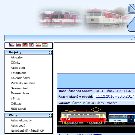
..
:. Projekty
Aktuality
Články
Atlas drah
Fotogalerie
Kalendář akcí
Přihlášky na akce
Seznam tratí
Trasa:
Žďár nad Sázavou 10.34, Tišnov 11.27-11.32, 
Řazení vlaků
Řazení platné v období:
eShop
Varianta:
Řazení v úseku Tišnov - Modřice
Odkazy
RSS kanál
:. Weby
Atlas lokomotiv
Atlas vozů
Nejkrásnější nádraží ČR