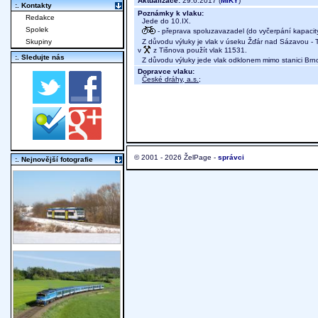
Aktualizace:
29.6.2017 (
MIKY
)
:. Kontakty
Poznámky k vlaku:
Redakce
Jede do 10.IX.
Spolek
- přeprava spoluzavazadel (do vyčerpání kapacit
Z důvodu výluky je vlak v úseku Žďár nad Sázavou - T
Skupiny
v
z Tišnova použít vlak 11531.
:. Sledujte nás
Z důvodu výluky jede vlak odklonem mimo stanici Brno
Dopravce vlaku:
České dráhy, a.s.
;
© 2001 - 2026 ŽelPage -
správci
:. Nejnovější fotografie