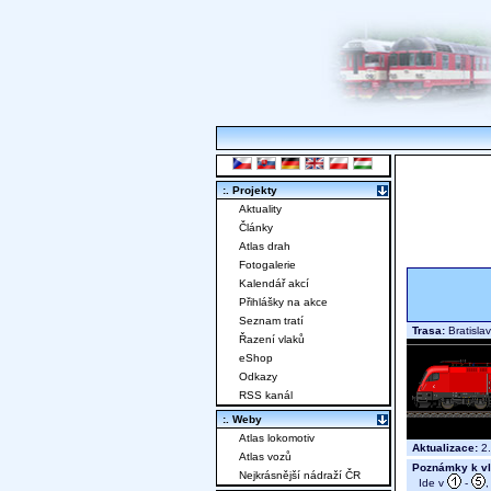
:. Projekty
Aktuality
Články
Atlas drah
Fotogalerie
Kalendář akcí
Přihlášky na akce
Seznam tratí
Trasa:
Bratisla
Řazení vlaků
eShop
Odkazy
RSS kanál
:. Weby
Atlas lokomotiv
Aktualizace:
2.
Atlas vozů
Poznámky k vl
Nejkrásnější nádraží ČR
Ide v
-
,