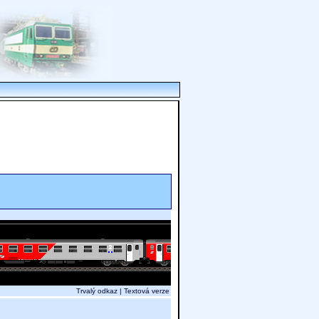
Trvalý odkaz
|
Textová verze