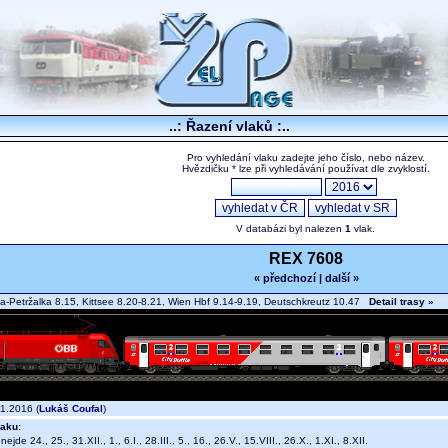
..: Řazení vlaků :..
Pro vyhledání vlaku zadejte jeho číslo, nebo název.
Hvězdičku * lze při vyhledávání používat dle zvyklostí.
V databázi byl nalezen
1
vlak.
REX 7608
« předchozí
|
další »
va-Petržalka 8.15, Kittsee 8.20-8.21, Wien Hbf 9.14-9.19, Deutschkreutz 10.47
Detail trasy »
1.2016 (
Lukáš Coufal
)
aku:
 nejde 24., 25., 31.XII., 1., 6.I., 28.III., 5., 16., 26.V., 15.VIII., 26.X., 1.XI., 8.XII.