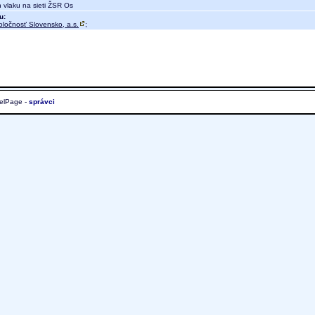
vlaku na sieti ŽSR Os
u:
oločnosť Slovensko, a.s.
;
elPage -
správci