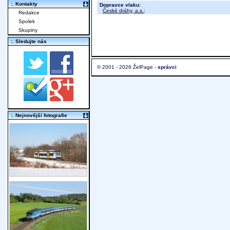
:. Kontakty
Dopravce vlaku:
České dráhy, a.s.
;
Redakce
Spolek
Skupiny
:. Sledujte nás
© 2001 - 2026 ŽelPage -
správci
:. Nejnovější fotografie