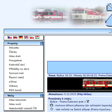
..
:. Projekty
Aktuality
Články
Atlas drah
Fotogalerie
Kalendář akcí
Přihlášky na akce
Seznam tratí
Trasa:
Byšice 18.15, Všetaty 18.20-18.21, Praha-Čako
Řazení vlaků
eShop
Odkazy
RSS kanál
Aktualizace:
5.12.2015 (
Filip Hrůza
)
:. Weby
Poznámky k vlaku:
Atlas lokomotiv
Byšice - Praha-Čakovice jede v
Atlas vozů
- úschova během přepravy (do vyčerpání kapacity)
Nejkrásnější nádraží ČR
- vlak nečeká na žádné přípoje (Praha-Vysočany - 