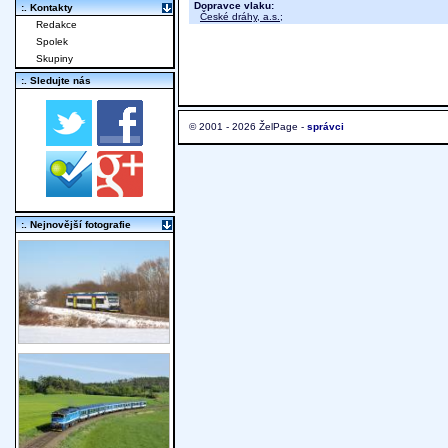
Dopravce vlaku:
:. Kontakty
České dráhy, a.s.
;
Redakce
Spolek
Skupiny
:. Sledujte nás
© 2001 - 2026 ŽelPage -
správci
:. Nejnovější fotografie