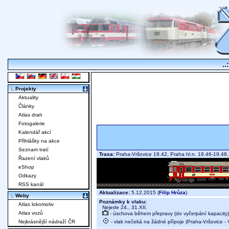
..
:. Projekty
Aktuality
Články
Atlas drah
Fotogalerie
Kalendář akcí
Přihlášky na akce
Seznam tratí
Trasa:
Praha-Vršovice 19.42, Praha hl.n. 19.46-19.48
Řazení vlaků
eShop
Odkazy
RSS kanál
Aktualizace:
5.12.2015 (
Filip Hrůza
)
:. Weby
Poznámky k vlaku:
Atlas lokomotiv
Nejede 24., 31.XII.
Atlas vozů
- úschova během přepravy (do vyčerpání kapacity)
- vlak nečeká na žádné přípoje (Praha-Vršovice - 
Nejkrásnější nádraží ČR