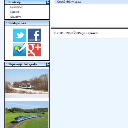
České dráhy, a.s.
;
:. Kontakty
Redakce
Spolek
Skupiny
:. Sledujte nás
© 2001 - 2026 ŽelPage -
správci
:. Nejnovější fotografie