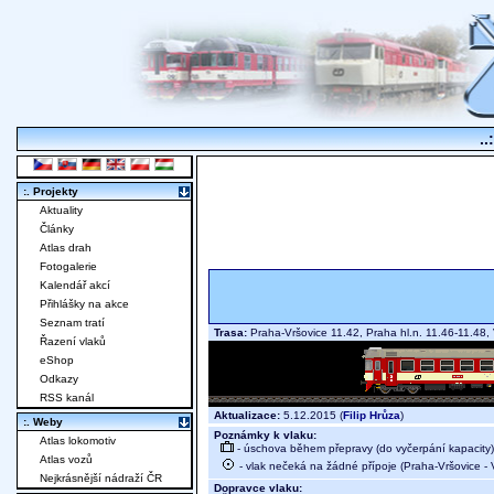
..
:. Projekty
Aktuality
Články
Atlas drah
Fotogalerie
Kalendář akcí
Přihlášky na akce
Seznam tratí
Trasa:
Praha-Vršovice 11.42, Praha hl.n. 11.46-11.48,
Řazení vlaků
eShop
Odkazy
RSS kanál
Aktualizace:
5.12.2015 (
Filip Hrůza
)
:. Weby
Poznámky k vlaku:
Atlas lokomotiv
- úschova během přepravy (do vyčerpání kapacity)
Atlas vozů
- vlak nečeká na žádné přípoje (Praha-Vršovice - 
Nejkrásnější nádraží ČR
Dopravce vlaku: