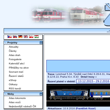
..
:. Projekty
Aktuality
Články
Atlas drah
Fotogalerie
Kalendář akcí
Přihlášky na akce
Seznam tratí
Trasa:
Letohrad 5.34, Týniště nad Orlicí 6.28-6.31, H
Řazení vlaků
8.12-8.13, Praha hl.n. 8.43
Detail trasy »
eShop
Řazení platné v období:
Odkazy
RSS kanál
:. Weby
Atlas lokomotiv
Atlas vozů
Nejkrásnější nádraží ČR
Aktualizace:
10.9.2016 (
František Kozel
)