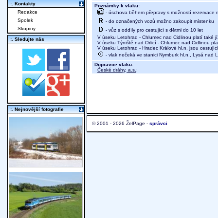
:. Kontakty
Poznámky k vlaku:
Redakce
- úschova během přepravy s možností rezervace mí
Spolek
- do označených vozů možno zakoupit místenku
Skupiny
- vůz s oddíly pro cestující s dětmi do 10 let
V úseku Letohrad - Chlumec nad Cidlinou platí také 
:. Sledujte nás
V úseku Týniště nad Orlicí - Chlumec nad Cidlinou pla
V úseku Letohrad - Hradec Králové hl.n. jsou cestují
- vlak nečeká ve stanici Nymburk hl.n., Lysá na
Dopravce vlaku:
České dráhy, a.s.
;
:. Nejnovější fotografie
© 2001 - 2026 ŽelPage -
správci