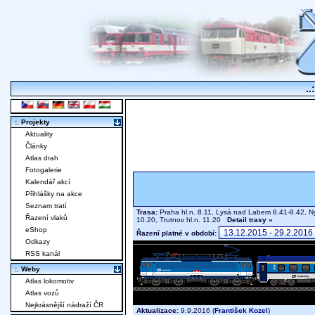
..
:. Projekty
Aktuality
Články
Atlas drah
Fotogalerie
Kalendář akcí
Přihlášky na akce
Seznam tratí
Trasa:
Praha hl.n. 8.11, Lysá nad Labem 8.41-8.42, Ny
Řazení vlaků
10.20, Trutnov hl.n. 11.20
Detail trasy »
eShop
Řazení platné v období:
Odkazy
RSS kanál
:. Weby
Atlas lokomotiv
Atlas vozů
Nejkrásnější nádraží ČR
Aktualizace:
9.9.2016 (
František Kozel
)