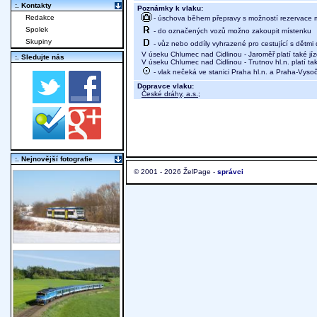
:. Kontakty
Poznámky k vlaku:
Redakce
- úschova během přepravy s možností rezervace mí
Spolek
- do označených vozů možno zakoupit místenku
Skupiny
- vůz nebo oddíly vyhrazené pro cestující s dětmi 
V úseku Chlumec nad Cidlinou - Jaroměř platí také jí
:. Sledujte nás
V úseku Chlumec nad Cidlinou - Trutnov hl.n. platí ta
- vlak nečeká ve stanici Praha hl.n. a Praha-Vyso
Dopravce vlaku:
České dráhy, a.s.
;
:. Nejnovější fotografie
© 2001 - 2026 ŽelPage -
správci