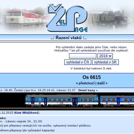
..: Řazení vlaků :..
Pro vyhledání vlaku zadejte jeho číslo, nebo název.
Hvězdičku * lze při vyhledávání používat dle zvyklostí.
V databázi byl nalezen
1
vlak.
Os 6615
« předchozí
|
další »
.n. 18.40, Česká Lípa hl.n. 19.25-19.41, Liberec 21.07
Detail trasy »
.11.2015 (
Kate Miháliková
)
aku:
. - Liberec nejede 24., 31.XII.
ný pro přepravu cestujících na vozíku, vybavený zvedací plošinou
během přepravy (do vyčerpání kapacity)