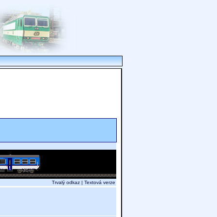
Trvalý odkaz
|
Textová verze