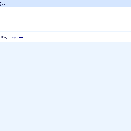
u:
.s.
;
elPage -
správci