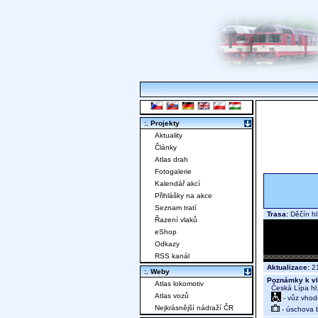
:. Projekty
Aktuality
Články
Atlas drah
Fotogalerie
Kalendář akcí
Přihlášky na akce
Seznam tratí
Trasa:
Děčín hl
Řazení vlaků
eShop
Odkazy
RSS kanál
Aktualizace:
21
:. Weby
Poznámky k vl
Atlas lokomotiv
Česká Lípa hl.n
Atlas vozů
- vůz vhod
Nejkrásnější nádraží ČR
- úschova 