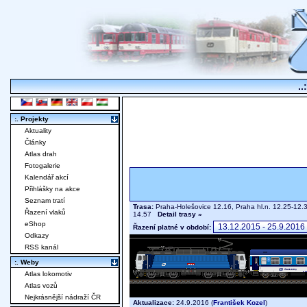
..
:. Projekty
Aktuality
Články
Atlas drah
Fotogalerie
Kalendář akcí
Přihlášky na akce
Seznam tratí
Trasa:
Praha-Holešovice 12.16, Praha hl.n. 12.25-12.
Řazení vlaků
14.57
Detail trasy »
eShop
Řazení platné v období:
Odkazy
RSS kanál
:. Weby
Atlas lokomotiv
Atlas vozů
Nejkrásnější nádraží ČR
Aktualizace:
24.9.2016 (
František Kozel
)