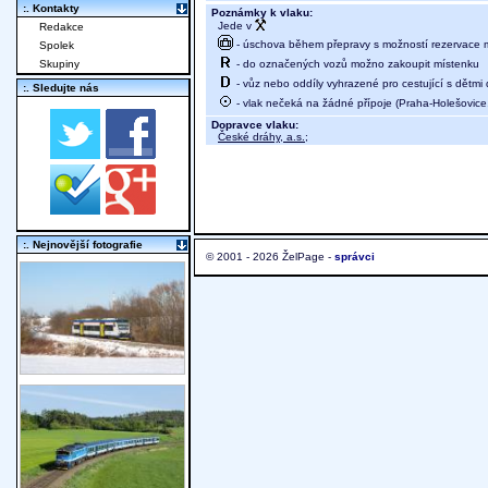
:. Kontakty
Poznámky k vlaku:
Jede v
Redakce
- úschova během přepravy s možností rezervace mí
Spolek
- do označených vozů možno zakoupit místenku
Skupiny
- vůz nebo oddíly vyhrazené pro cestující s dětmi 
:. Sledujte nás
- vlak nečeká na žádné přípoje (Praha-Holešovice,
Dopravce vlaku:
České dráhy, a.s.
;
:. Nejnovější fotografie
© 2001 - 2026 ŽelPage -
správci