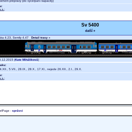
během přepravy (do vyčerpání kapacity)
u:
.s.
;
Sv 5400
další »
aka 4.23, Semily 4.47
Detail trasy »
.12.2015 (
Kate Miháliková
)
aku:
.XII., 5.VII., 28.IX., 28.X., 17.XI., nejede 26.XII., 2.I., 29.X.
u:
.s.
;
elPage -
správci