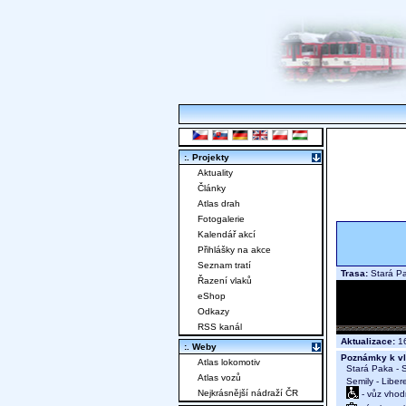
:. Projekty
Aktuality
Články
Atlas drah
Fotogalerie
Kalendář akcí
Přihlášky na akce
Seznam tratí
Trasa:
Stará Pa
Řazení vlaků
eShop
Odkazy
RSS kanál
Aktualizace:
16
:. Weby
Poznámky k vl
Atlas lokomotiv
Stará Paka - S
Atlas vozů
Semily - Libere
Nejkrásnější nádraží ČR
- vůz vhod