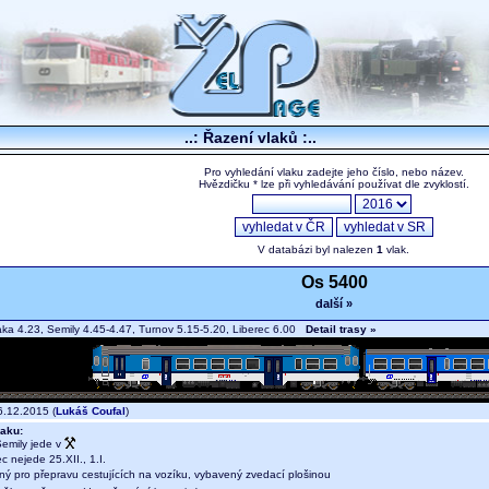
..: Řazení vlaků :..
Pro vyhledání vlaku zadejte jeho číslo, nebo název.
Hvězdičku * lze při vyhledávání používat dle zvyklostí.
V databázi byl nalezen
1
vlak.
Os 5400
další »
ka 4.23, Semily 4.45-4.47, Turnov 5.15-5.20, Liberec 6.00
Detail trasy »
.12.2015 (
Lukáš Coufal
)
aku:
emily jede v
c nejede 25.XII., 1.I.
ný pro přepravu cestujících na vozíku, vybavený zvedací plošinou