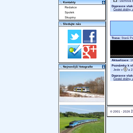
- úschova 
:. Kontakty
Dopravce vlak
Redakce
České dráhy, a
Spolek
Skupiny
:. Sledujte nás
Trasa:
Stará P
Aktualizace:
16
Poznámky k vl
:. Nejnovější fotografie
Jede v
a 24
Dopravce vlak
České dráhy, a
© 2001 - 2026 Ž