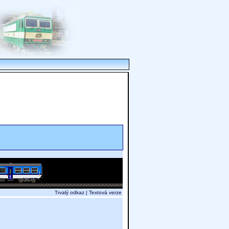
Trvalý odkaz
|
Textová verze