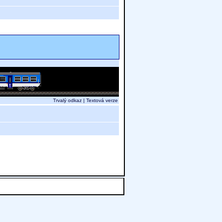
Trvalý odkaz
|
Textová verze