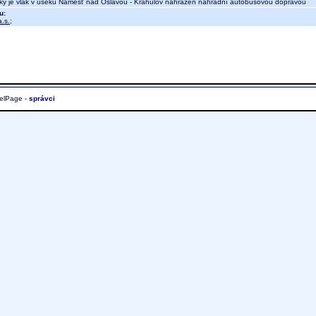
y je vlak v úseku Náměšť nad Oslavou - Krahulov nahrazen náhradní autobusovou dopravou
u:
.s.
;
elPage -
správci