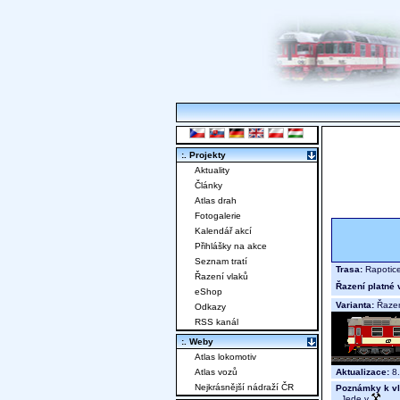
:. Projekty
Aktuality
Články
Atlas drah
Fotogalerie
Kalendář akcí
Přihlášky na akce
Seznam tratí
Trasa:
Rapotice
Řazení vlaků
Řazení platné 
eShop
Varianta:
Řazen
Odkazy
RSS kanál
:. Weby
Atlas lokomotiv
Aktualizace:
8.
Atlas vozů
Nejkrásnější nádraží ČR
Poznámky k vl
Jede v