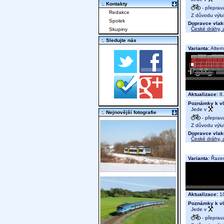
:. Kontakty
- přeprav
Redakce
Z důvodu výluk
Spolek
Dopravce vlak
České dráhy, a
Skupiny
:. Sledujte nás
Varianta:
Alter
Aktualizace:
8.
Poznámky k vl
Jede v
:. Nejnovější fotografie
- přeprav
Z důvodu výluk
Dopravce vlak
České dráhy, a
Varianta:
Řazen
Aktualizace:
10
Poznámky k vl
Jede v
- přeprav