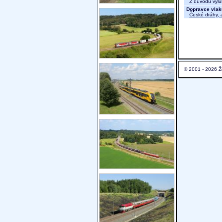
Z důvodu výluk
Dopravce vlak
České dráhy, a
© 2001 - 2026 Ž