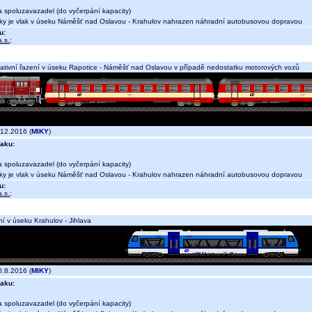
a spoluzavazadel (do vyčerpání kapacity)
y je vlak v úseku Náměšť nad Oslavou - Krahulov nahrazen náhradní autobusovou dopravou
u:
.s.
;
nativní řazení v úseku Rapotice - Náměšť nad Oslavou v případě nedostatku motorových vozů
12.2016 (
MIKY
)
aku:
a spoluzavazadel (do vyčerpání kapacity)
y je vlak v úseku Náměšť nad Oslavou - Krahulov nahrazen náhradní autobusovou dopravou
u:
.s.
;
í v úseku Krahulov - Jihlava
.8.2016 (
MIKY
)
aku:
a spoluzavazadel (do vyčerpání kapacity)