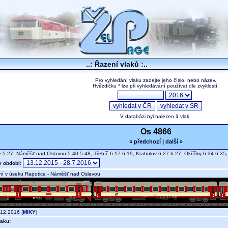
..: Řazení vlaků :..
Pro vyhledání vlaku zadejte jeho číslo, nebo název.
Hvězdičku * lze při vyhledávání používat dle zvyklostí.
V databázi byl nalezen
1
vlak.
Os 4866
« předchozí
|
další »
 5.27, Náměšť nad Oslavou 5.40-5.48, Třebíč 6.17-6.19, Krahulov 6.27-6.27, Okříšky 6.34-6.35
v období:
í v úseku Rapotice - Náměšť nad Oslavou
12.2016 (
MIKY
)
aku: