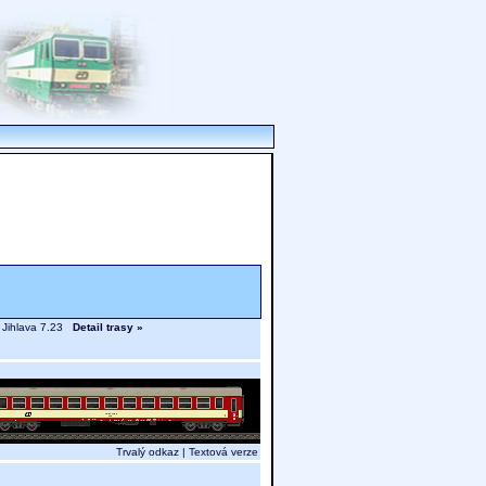
, Jihlava 7.23
Detail trasy »
Trvalý odkaz
|
Textová verze