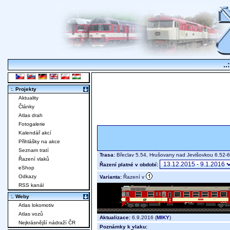
..
:. Projekty
Aktuality
Články
Atlas drah
Fotogalerie
Kalendář akcí
Přihlášky na akce
Seznam tratí
Trasa:
Břeclav 5.54, Hrušovany nad Jevišovkou 6.52
Řazení vlaků
Řazení platné v období:
eShop
Odkazy
Varianta:
Řazení v
RSS kanál
:. Weby
Atlas lokomotiv
Atlas vozů
Aktualizace:
6.9.2016 (
MIKY
)
Nejkrásnější nádraží ČR
Poznámky k vlaku: