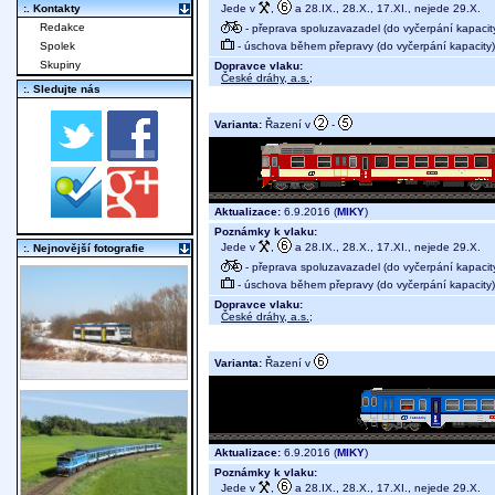
Jede v
,
a 28.IX., 28.X., 17.XI., nejede 29.X.
:. Kontakty
Redakce
- přeprava spoluzavazadel (do vyčerpání kapacit
- úschova během přepravy (do vyčerpání kapacity)
Spolek
Skupiny
Dopravce vlaku:
České dráhy, a.s.
;
:. Sledujte nás
Varianta:
Řazení v
-
Aktualizace:
6.9.2016 (
MIKY
)
Poznámky k vlaku:
Jede v
,
a 28.IX., 28.X., 17.XI., nejede 29.X.
:. Nejnovější fotografie
- přeprava spoluzavazadel (do vyčerpání kapacit
- úschova během přepravy (do vyčerpání kapacity)
Dopravce vlaku:
České dráhy, a.s.
;
Varianta:
Řazení v
Aktualizace:
6.9.2016 (
MIKY
)
Poznámky k vlaku:
Jede v
,
a 28.IX., 28.X., 17.XI., nejede 29.X.