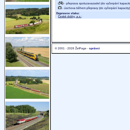
- přeprava spoluzavazadel (do vyčerpání kapacit
- úschova během přepravy (do vyčerpání kapacity)
Dopravce vlaku:
České dráhy, a.s.
;
© 2001 - 2026 ŽelPage -
správci