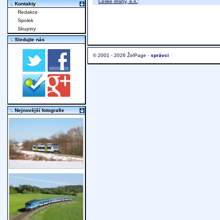
České dráhy, a.s.
;
:. Kontakty
Redakce
Spolek
Skupiny
:. Sledujte nás
© 2001 - 2026 ŽelPage -
správci
:. Nejnovější fotografie