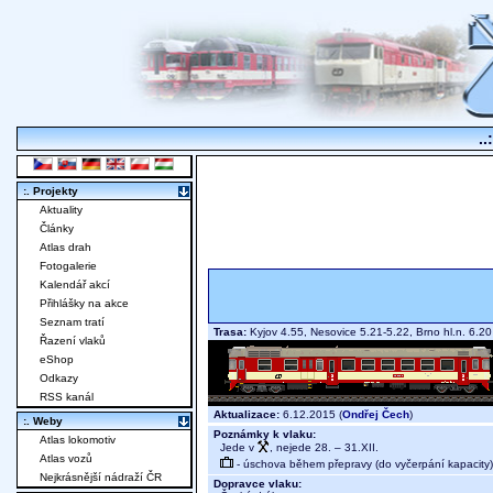
..
:. Projekty
Aktuality
Články
Atlas drah
Fotogalerie
Kalendář akcí
Přihlášky na akce
Seznam tratí
Trasa:
Kyjov 4.55, Nesovice 5.21-5.22, Brno hl.n. 6.
Řazení vlaků
eShop
Odkazy
RSS kanál
Aktualizace:
6.12.2015 (
Ondřej Čech
)
:. Weby
Poznámky k vlaku:
Atlas lokomotiv
Jede v
, nejede 28. – 31.XII.
Atlas vozů
- úschova během přepravy (do vyčerpání kapacity)
Nejkrásnější nádraží ČR
Dopravce vlaku: