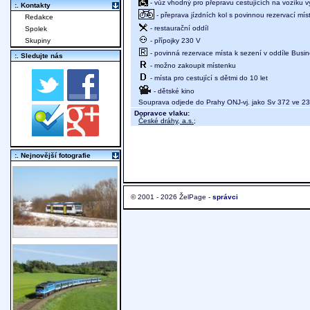
- vůz vhodný pro přepravu cestujících na vozíku 
:. Kontakty
- přeprava jízdních kol s povinnou rezervací mís
Redakce
- restaurační oddíl
Spolek
- přípojky 230 V
Skupiny
- povinná rezervace místa k sezení v oddíle Busine
:. Sledujte nás
- možno zakoupit místenku
- místa pro cestující s dětmi do 10 let
- dětské kino
Souprava odjede do Prahy ONJ-vj. jako Sv 372 ve 23
Dopravce vlaku:
České dráhy, a.s.
;
:. Nejnovější fotografie
© 2001 - 2026 ŽelPage -
správci