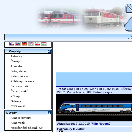
..
:. Projekty
Aktuality
Články
Atlas drah
Fotogalerie
Kalendář akcí
Přihlášky na akce
Seznam tratí
Trasa:
Graz Hbf 16.25, Wien Hbf 19.02-19.09, Břeclav 
Řazení vlaků
22.32, Praha hl.n. 23.08
Detail trasy »
eShop
Odkazy
RSS kanál
:. Weby
Atlas lokomotiv
Atlas vozů
Aktualizace:
6.12.2015 (
Filip Novotný
)
Nejkrásnější nádraží ČR
Poznámky k vlaku: