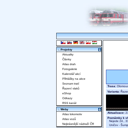
:. Projekty
Aktuality
Články
Atlas drah
Fotogalerie
Kalendář akcí
Přihlášky na akce
Seznam tratí
Trasa:
Olomouc 
Řazení vlaků
Varianta:
Řaze
eShop
Odkazy
RSS kanál
:. Weby
Aktualizace:
23
Atlas lokomotiv
Poznámky k vl
Atlas vozů
Nejede 24., 31
Nejkrásnější nádraží ČR
Uničov - Šump