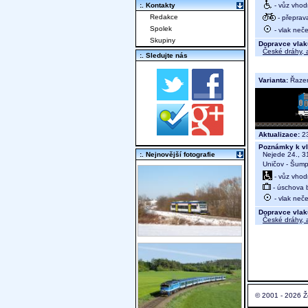
- vůz vhod
:. Kontakty
Redakce
- přeprav
Spolek
- vlak neč
Skupiny
Dopravce vlak
České dráhy, a
:. Sledujte nás
Varianta:
Řaze
Aktualizace:
23
Poznámky k vl
Nejede 24., 31
:. Nejnovější fotografie
Uničov - Šump
- vůz vhod
- úschova 
- vlak neč
Dopravce vlak
České dráhy, a
© 2001 - 2026 Ž