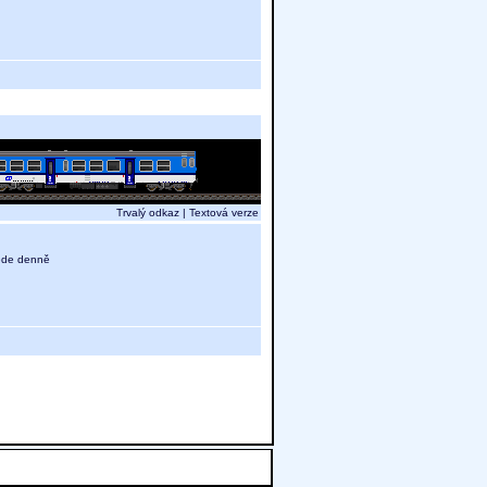
Trvalý odkaz
|
Textová verze
 jede denně