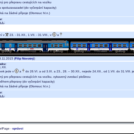
ný pro přepravu cestujících na vozíku
a spoluzavazadel (do vyčerpání kapacity)
eká na žádné přípoje (Olomouc hl.n.)
u:
.s.
;
ní v
23. - 31.XII., 1.VII. - 31.VIII., v
a
.11.2015 (
Filip Novotný
)
aku:
.XII.
erk jede v
a
do 26.VI. a od 3.IX. a 23., 28. – 30.XII., nejede 24.XII., od 1.VII. do 31.VIII.
ný pro přepravu cestujících na vozíku, vybavený zvedací plošinou
během přepravy (do vyčerpání kapacity)
eká na žádné přípoje (Olomouc hl.n.)
u:
.s.
;
elPage -
správci