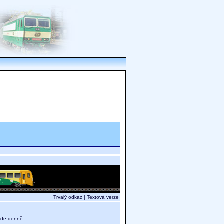
Trvalý odkaz
|
Textová verze
 jede denně