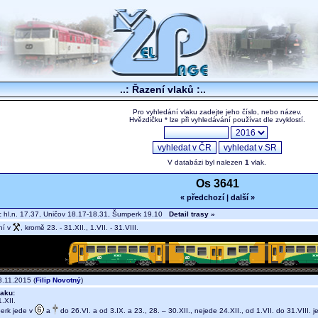
..: Řazení vlaků :..
Pro vyhledání vlaku zadejte jeho číslo, nebo název.
Hvězdičku * lze při vyhledávání používat dle zvyklostí.
V databázi byl nalezen
1
vlak.
Os 3641
« předchozí
|
další »
hl.n. 17.37, Uničov 18.17-18.31, Šumperk 19.10
Detail trasy »
ní v
, kromě 23. - 31.XII., 1.VII. - 31.VIII.
.11.2015 (
Filip Novotný
)
aku:
.XII.
erk jede v
a
do 26.VI. a od 3.IX. a 23., 28. – 30.XII., nejede 24.XII., od 1.VII. do 31.VIII.