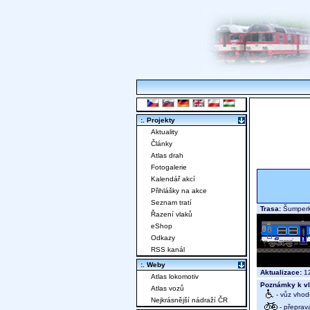
:. Projekty
Aktuality
Články
Atlas drah
Fotogalerie
Kalendář akcí
Přihlášky na akce
Seznam tratí
Trasa:
Šumperk 
Řazení vlaků
eShop
Odkazy
RSS kanál
:. Weby
Aktualizace:
12
Atlas lokomotiv
Poznámky k vl
Atlas vozů
- vůz vhod
Nejkrásnější nádraží ČR
- přeprav