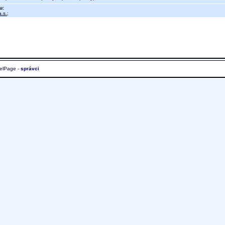
u:
.s.
;
elPage -
správci