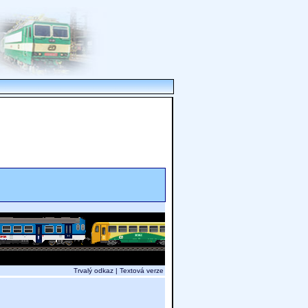
Trvalý odkaz
|
Textová verze