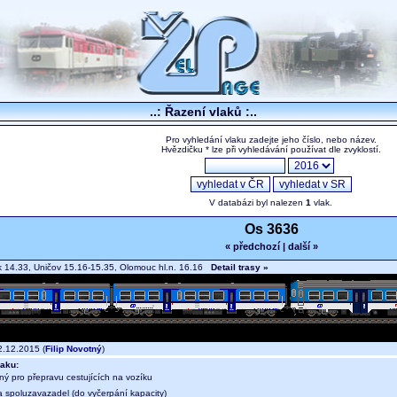
..: Řazení vlaků :..
Pro vyhledání vlaku zadejte jeho číslo, nebo název.
Hvězdičku * lze při vyhledávání používat dle zvyklostí.
V databázi byl nalezen
1
vlak.
Os 3636
« předchozí
|
další »
14.33, Uničov 15.16-15.35, Olomouc hl.n. 16.16
Detail trasy »
.12.2015 (
Filip Novotný
)
aku:
ný pro přepravu cestujících na vozíku
a spoluzavazadel (do vyčerpání kapacity)