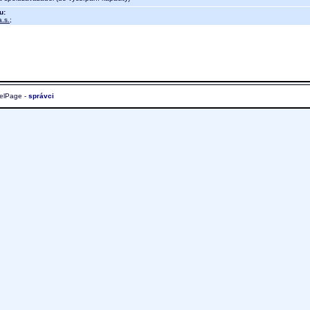
u:
.s.
;
elPage -
správci