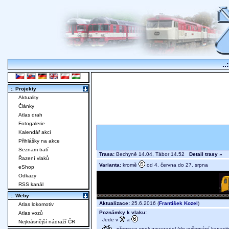
..
:. Projekty
Aktuality
Články
Atlas drah
Fotogalerie
Kalendář akcí
Přihlášky na akce
Seznam tratí
Trasa:
Bechyně 14.04, Tábor 14.52
Detail trasy »
Řazení vlaků
Varianta:
kromě
od 4. června do 27. srpna
eShop
Odkazy
RSS kanál
:. Weby
Aktualizace:
25.6.2016 (
František Kozel
)
Atlas lokomotiv
Poznámky k vlaku:
Atlas vozů
Jede v
a
Nejkrásnější nádraží ČR
- přeprava spoluzavazadel (do vyčerpání kapacit