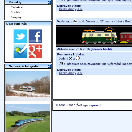
:. Kontakty
Dopravce vlaku:
Redakce
České dráhy, a.s.
;
Spolek
Skupiny
Varianta:
v
od 4. června do 27. srpna - Léto s Bec
:. Sledujte nás
Aktualizace:
25.6.2016 (
Zdeněk Michl
)
Poznámky k vlaku:
Jede v
a
- přeprava spoluzavazadel (do vyčerpání kapacit
:. Nejnovější fotografie
Dopravce vlaku:
České dráhy, a.s.
;
© 2001 - 2026 ŽelPage -
správci