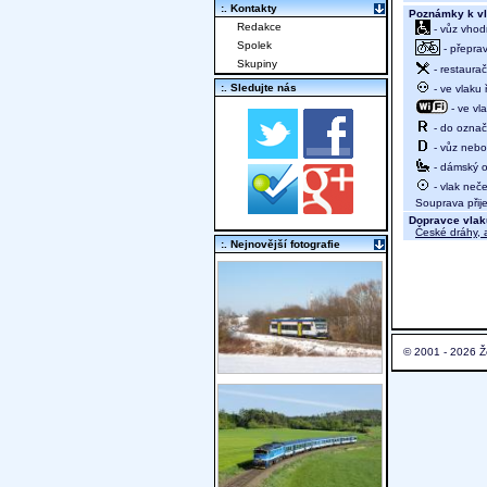
:. Kontakty
Poznámky k vl
Redakce
- vůz vhod
Spolek
- přeprav
Skupiny
- restaurač
:. Sledujte nás
- ve vlaku
- ve vl
- do označ
- vůz nebo 
- dámský od
- vlak neče
Souprava přije
Dopravce vlak
České dráhy, a
:. Nejnovější fotografie
© 2001 - 2026 Ž