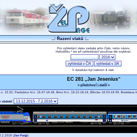
..: Řazení vlaků :..
Pro vyhledání vlaku zadejte jeho číslo, nebo název.
Hvězdičku * lze při vyhledávání používat dle zvyklostí.
V databázi byl nalezen
1
vlak.
EC 281 „Jan Jesenius“
« předchozí
|
další »
.n. 15.52, Pardubice hl.n. 16.47-16.49, Brno hl.n. 18.22-18.24, Břeclav 18.53-18.59, Bratislava 
v období:
.2.2016 (
Jan Faigl
)