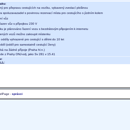
aku:
ný pro přepravu cestujících na vozíku, vybavený zvedací plošinou
a spoluzavazadel s povinnou rezervací místa pro cestujícího s jízdním kolem
ní vůz
 řazen vůz s přípojkou 230 V
aku je plánováno řazení vozu s bezdrátovým připojením k internetu
ených vozů možno zakoupit místenku
oddíly vyhrazené pro cestující s dětmi do 10 let
díl (oddíl pro samostatně cestující ženy)
ká na žádné přípoje (Praha hl.n.)
de z Prahy ONJ-odj. jako Sv 281 v 15.41
u:
.s.
;
elPage -
správci