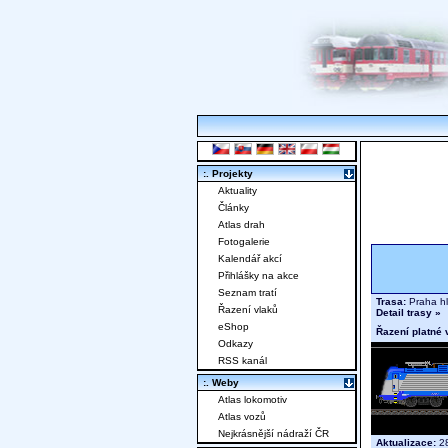
:. Projekty
Aktuality
Články
Atlas drah
Fotogalerie
Kalendář akcí
Přihlášky na akce
Seznam tratí
Trasa:
Praha hl
Řazení vlaků
Detail trasy »
eShop
Řazení platné 
Odkazy
RSS kanál
:. Weby
Atlas lokomotiv
Atlas vozů
Nejkrásnější nádraží ČR
Aktualizace:
28