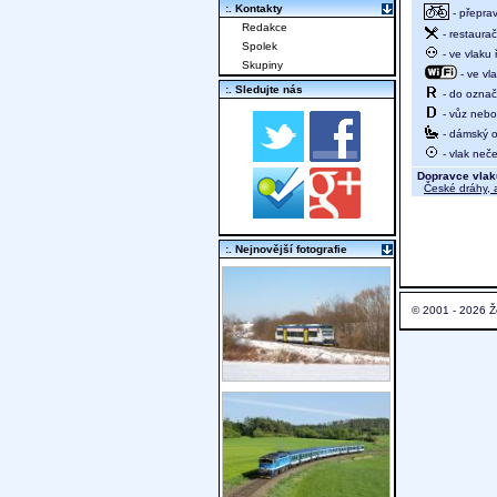
:. Kontakty
- přeprav
Redakce
- restaurač
Spolek
- ve vlaku
Skupiny
- ve vl
:. Sledujte nás
- do označ
- vůz nebo 
- dámský od
- vlak neče
Dopravce vlak
České dráhy, a
:. Nejnovější fotografie
© 2001 - 2026 Ž