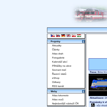
:. Projekty
Aktuality
Články
Atlas drah
Fotogalerie
Kalendář akcí
Přihlášky na akce
Seznam tratí
Trasa:
Brno hl.
Řazení vlaků
eShop
Odkazy
RSS kanál
:. Weby
Atlas lokomotiv
Aktualizace:
28
Atlas vozů
Poznámky k vl
Nejkrásnější nádraží ČR
- vůz vhod