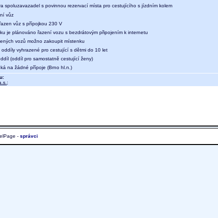
a spoluzavazadel s povinnou rezervací místa pro cestujícího s jízdním kolem
ní vůz
 řazen vůz s přípojkou 230 V
aku je plánováno řazení vozu s bezdrátovým připojením k internetu
ených vozů možno zakoupit místenku
oddíly vyhrazené pro cestující s dětmi do 10 let
díl (oddíl pro samostatně cestující ženy)
ká na žádné přípoje (Brno hl.n.)
u:
.s.
;
elPage -
správci