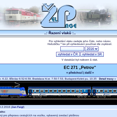
..: Řazení vlaků :..
Pro vyhledání vlaku zadejte jeho číslo, nebo název.
Hvězdičku * lze při vyhledávání používat dle zvyklostí.
V databázi byl nalezen
1
vlak.
EC 271 „Petrov“
« předchozí
|
další »
n. 6.22, Břeclav 6.52-6.59, Bratislava hl.st. 7.50-7.53, Budapest-Keleti pu. 10.35
Detail trasy »
.2.2016 (
Jan Faigl
)
aku:
ný pro přepravu cestujících na vozíku, vybavený zvedací plošinou