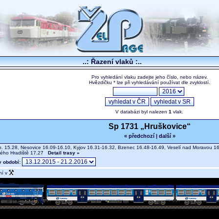
..: Řazení vlaků :..
Pro vyhledání vlaku zadejte jeho číslo, nebo název.
Hvězdičku * lze při vyhledávání používat dle zvyklostí.
V databázi byl nalezen
1
vlak.
Sp 1731 „Hruškovice“
« předchozí
|
další »
n. 15.28, Nesovice 16.09-16.10, Kyjov 16.31-16.32, Bzenec 16.48-16.49, Veselí nad Moravou 16
kého Hradiště 17.27
Detail trasy »
v období:
ní v