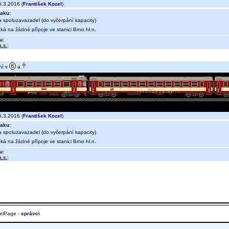
.3.2016 (
František Kozel
)
aku:
a spoluzavazadel (do vyčerpání kapacity)
ká na žádné přípoje ve stanici Brno hl.n.
u:
.s.
;
ní v
a
.3.2016 (
František Kozel
)
aku:
a spoluzavazadel (do vyčerpání kapacity)
ká na žádné přípoje ve stanici Brno hl.n.
u:
.s.
;
elPage -
správci