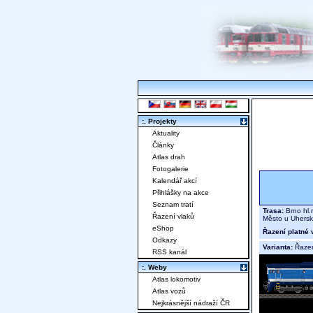
:. Projekty
Aktuality
Články
Atlas drah
Fotogalerie
Kalendář akcí
Přihlášky na akce
Seznam tratí
Trasa:
Brno hl.
Řazení vlaků
Město u Uhers
eShop
Řazení platné 
Odkazy
Varianta:
Řaze
RSS kanál
:. Weby
Atlas lokomotiv
Atlas vozů
Nejkrásnější nádraží ČR