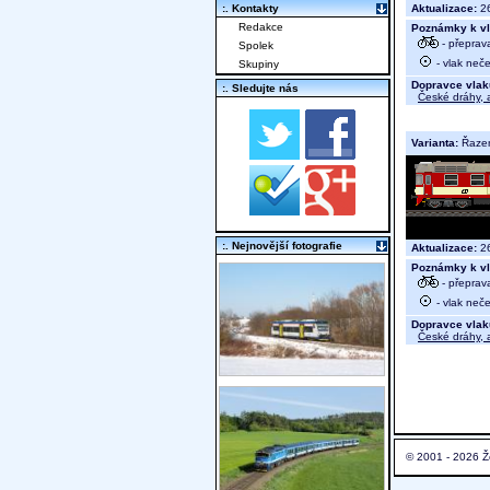
Aktualizace:
26
:. Kontakty
Redakce
Poznámky k vl
- přeprav
Spolek
- vlak neče
Skupiny
Dopravce vlak
:. Sledujte nás
České dráhy, a
Varianta:
Řaze
:. Nejnovější fotografie
Aktualizace:
26
Poznámky k vl
- přeprav
- vlak neče
Dopravce vlak
České dráhy, a
© 2001 - 2026 Ž