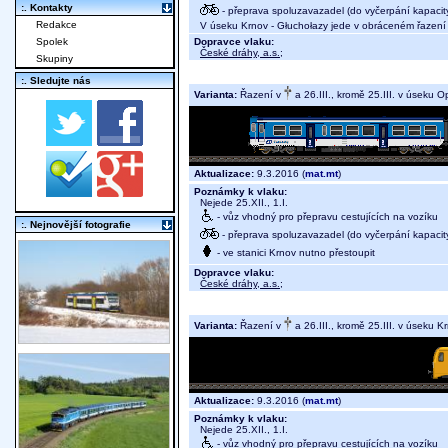
:. Kontakty
- přeprava spoluzavazadel (do vyčerpání kapacit
Redakce
V úseku Krnov - Głuchołazy jede v obráceném řazení
Dopravce vlaku:
Spolek
České dráhy, a.s.
;
Skupiny
:. Sledujte nás
Varianta:
Řazení v
a 26.III., kromě 25.III. v úseku 
Aktualizace:
9.3.2016 (
mat.mt
)
Poznámky k vlaku:
Nejede 25.XII., 1.I.
- vůz vhodný pro přepravu cestujících na vozíku
:. Nejnovější fotografie
- přeprava spoluzavazadel (do vyčerpání kapacit
- ve stanici Krnov nutno přestoupit
Dopravce vlaku:
České dráhy, a.s.
;
Varianta:
Řazení v
a 26.III., kromě 25.III. v úseku K
Aktualizace:
9.3.2016 (
mat.mt
)
Poznámky k vlaku:
Nejede 25.XII., 1.I.
- vůz vhodný pro přepravu cestujících na vozíku