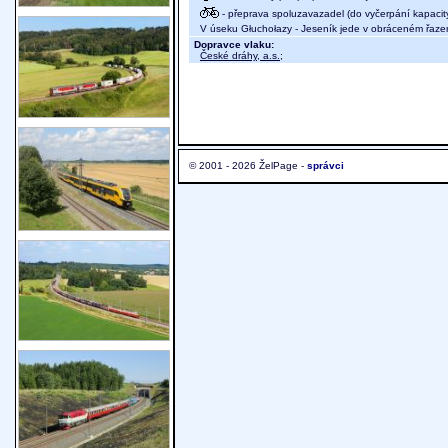
- přeprava spoluzavazadel (do vyčerpání kapacit
V úseku Głuchołazy - Jeseník jede v obráceném řaze
Dopravce vlaku:
České dráhy, a.s.
;
© 2001 - 2026 ŽelPage -
správci