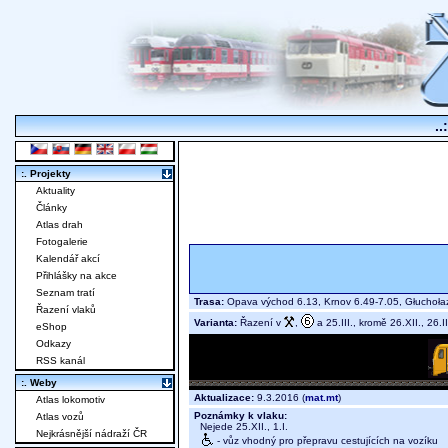
..
:. Projekty
Aktuality
Články
Atlas drah
Fotogalerie
Kalendář akcí
Přihlášky na akce
Seznam tratí
Trasa:
Opava východ 6.13, Krnov 6.49-7.05, Głuchoła
Řazení vlaků
Varianta:
Řazení v
,
a 25.III., kromě 26.XII., 26.II
eShop
Odkazy
RSS kanál
:. Weby
Aktualizace:
9.3.2016 (
mat.mt
)
Atlas lokomotiv
Poznámky k vlaku:
Atlas vozů
Nejede 25.XII., 1.I.
Nejkrásnější nádraží ČR
- vůz vhodný pro přepravu cestujících na vozíku