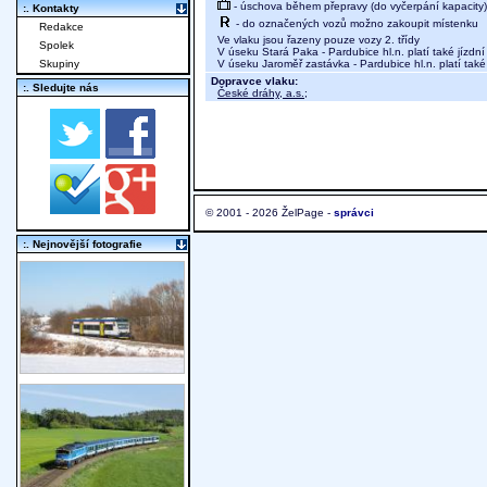
- úschova během přepravy (do vyčerpání kapacity)
:. Kontakty
- do označených vozů možno zakoupit místenku
Redakce
Ve vlaku jsou řazeny pouze vozy 2. třídy
Spolek
V úseku Stará Paka - Pardubice hl.n. platí také jízd
V úseku Jaroměř zastávka - Pardubice hl.n. platí také
Skupiny
Dopravce vlaku:
:. Sledujte nás
České dráhy, a.s.
;
© 2001 - 2026 ŽelPage -
správci
:. Nejnovější fotografie