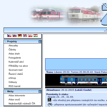
..
:. Projekty
Aktuality
Články
Atlas drah
Fotogalerie
Kalendář akcí
Přihlášky na akce
Seznam tratí
Trasa:
Liberec 20.02, Turnov 20.39-20.42, Stará Paka
Řazení vlaků
eShop
Odkazy
RSS kanál
Aktualizace:
20.11.2015 (
Lukáš Coufal
)
:. Weby
Poznámky k vlaku:
Atlas lokomotiv
Nejede 24., 25., 31.XII.
Atlas vozů
- vůz vhodný pro přepravu cestujících na vozíku,
Nejkrásnější nádraží ČR
- přeprava spoluzavazadel (do vyčerpání kapacit