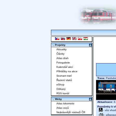
:. Projekty
Aktuality
Články
Atlas drah
Fotogalerie
Kalendář akcí
Přihlášky na akce
Seznam tratí
Trasa:
Pardubic
Řazení vlaků
eShop
Odkazy
RSS kanál
:. Weby
Aktualizace:
3.
Atlas lokomotiv
Poznámky k vl
Atlas vozů
- vůz vhod
Nejkrásnější nádraží ČR
- přeprav