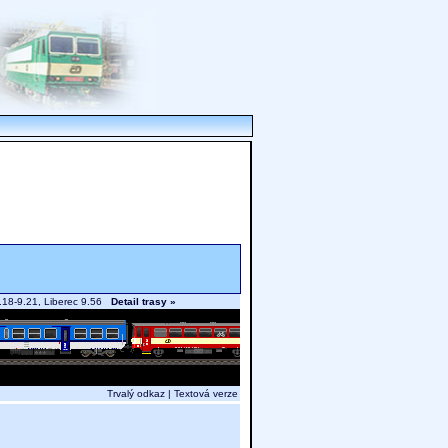
 9.18-9.21, Liberec 9.56
Detail trasy »
Trvalý odkaz
|
Textová verze