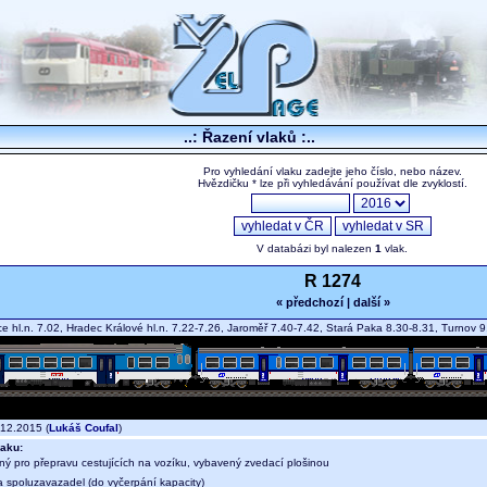
..: Řazení vlaků :..
Pro vyhledání vlaku zadejte jeho číslo, nebo název.
Hvězdičku * lze při vyhledávání používat dle zvyklostí.
V databázi byl nalezen
1
vlak.
R 1274
« předchozí
|
další »
e hl.n. 7.02, Hradec Králové hl.n. 7.22-7.26, Jaroměř 7.40-7.42, Stará Paka 8.30-8.31, Turnov
12.2015 (
Lukáš Coufal
)
aku:
ný pro přepravu cestujících na vozíku, vybavený zvedací plošinou
a spoluzavazadel (do vyčerpání kapacity)