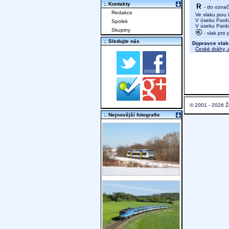
:. Kontakty
- do označ
Redakce
Ve vlaku jsou ř
V úseku Pardubi
Spolek
V úseku Pardubi
Skupiny
- vlak pro 
:. Sledujte nás
Dopravce vlak
České dráhy, a
© 2001 - 2026 Ž
:. Nejnovější fotografie