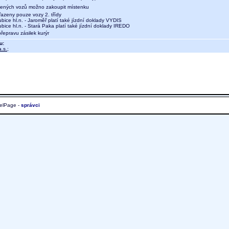
ených vozů možno zakoupit místenku
azeny pouze vozy 2. třídy
ce hl.n. - Jaroměř platí také jízdní doklady VYDIS
ce hl.n. - Stará Paka platí také jízdní doklady IREDO
přepravu zásilek kurýr
u:
.s.
;
elPage -
správci