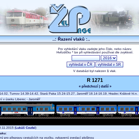
..: Řazení vlaků :..
Pro vyhledání vlaku zadejte jeho číslo, nebo název.
Hvězdičku * lze při vyhledávání používat dle zvyklostí.
V databázi byl nalezen
1
vlak.
R 1271
« předchozí
|
další »
14.02, Turnov 14.39-14.42, Stará Paka 15.24-15.27, Jaroměř 16.14-16.19, Hradec Králové hl.n.
í v úseku Liberec - Jaroměř
.11.2015 (
Lukáš Coufal
)
aku:
ný pro přepravu cestujících na vozíku, vybavený zvedací plošinou