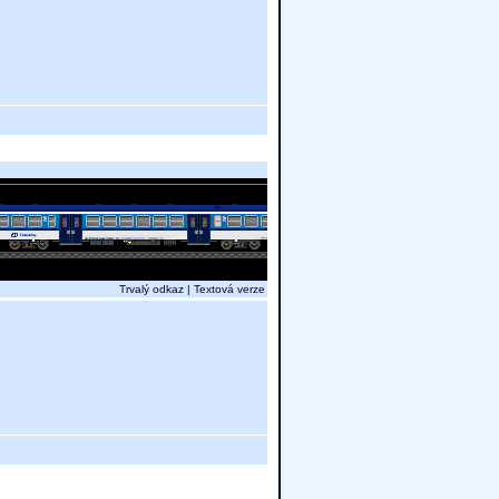
Trvalý odkaz
|
Textová verze