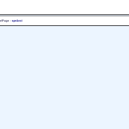
elPage -
správci