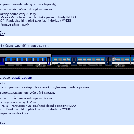
a spoluzavazadel (do vyčerpání kapacity)
ených vozů možno zakoupit místenku
azeny pouze vozy 2. třídy
aka - Pardubice hl.n. platí také jízdní doklady IREDO
 - Pardubice hl.n. platí také jízdní doklady VYDIS
přepravu zásilek kurýr
u:
.s.
;
í v úseku Jaroměř - Pardubice hl.n.
2.2016 (
Lukáš Coufal
)
aku:
ný pro přepravu cestujících na vozíku, vybavený zvedací plošinou
a spoluzavazadel (do vyčerpání kapacity)
ených vozů možno zakoupit místenku
azeny pouze vozy 2. třídy
aka - Pardubice hl.n. platí také jízdní doklady IREDO
 - Pardubice hl.n. platí také jízdní doklady VYDIS
přepravu zásilek kurýr
u:
.s.
;