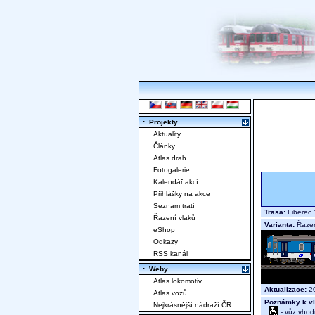
:. Projekty
Aktuality
Články
Atlas drah
Fotogalerie
Kalendář akcí
Přihlášky na akce
Seznam tratí
Trasa:
Liberec 
Řazení vlaků
Varianta:
Řazen
eShop
Odkazy
RSS kanál
:. Weby
Atlas lokomotiv
Aktualizace:
20
Atlas vozů
Poznámky k vl
Nejkrásnější nádraží ČR
- vůz vhod