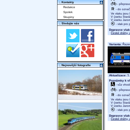
:. Kontakty
- přeprav
Redakce
- do označ
Spolek
Ve vlaku jsou ř
V úseku Stará P
Skupiny
V úseku Jaroměř
:. Sledujte nás
- vlak pro 
Dopravce vlak
České dráhy, a
Varianta:
Řazen
:. Nejnovější fotografie
Aktualizace:
5.
Poznámky k vl
- vůz vhod
- přeprav
- do označ
Ve vlaku jsou ř
V úseku Stará P
V úseku Jaroměř
- vlak pro 
Dopravce vlak
České dráhy, a