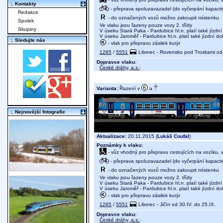
:. Kontakty
- přeprava spoluzavazadel (do vyčerpání kapacit
Redakce
- do označených vozů možno zakoupit místenku
Spolek
Ve vlaku jsou řazeny pouze vozy 2. třídy
Skupiny
V úseku Stará Paka - Pardubice hl.n. platí také jízd
V úseku Jaroměř - Pardubice hl.n. platí také jízdní d
:. Sledujte nás
- vlak pro přepravu zásilek kurýr
1265
/
5551
Liberec - Rovensko pod Troskami od 
Dopravce vlaku:
České dráhy, a.s.
;
Varianta:
Řazení v
a
:. Nejnovější fotografie
Aktualizace:
20.11.2015 (
Lukáš Coufal
)
Poznámky k vlaku:
- vůz vhodný pro přepravu cestujících na vozíku,
- přeprava spoluzavazadel (do vyčerpání kapacit
- do označených vozů možno zakoupit místenku
Ve vlaku jsou řazeny pouze vozy 2. třídy
V úseku Stará Paka - Pardubice hl.n. platí také jízd
V úseku Jaroměř - Pardubice hl.n. platí také jízdní d
- vlak pro přepravu zásilek kurýr
1265
/
5551
Liberec - Jičín od 30.IV. do 25.IX.
Dopravce vlaku:
České dráhy, a.s.
;