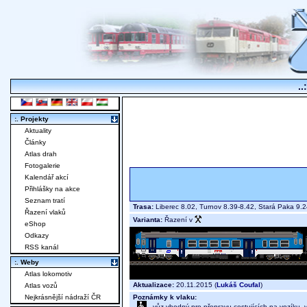
..
:. Projekty
Aktuality
Články
Atlas drah
Fotogalerie
Kalendář akcí
Přihlášky na akce
Seznam tratí
Trasa:
Liberec 8.02, Turnov 8.39-8.42, Stará Paka 9.2
Řazení vlaků
Varianta:
Řazení v
eShop
Odkazy
RSS kanál
:. Weby
Atlas lokomotiv
Aktualizace:
20.11.2015 (
Lukáš Coufal
)
Atlas vozů
Poznámky k vlaku:
Nejkrásnější nádraží ČR
- vůz vhodný pro přepravu cestujících na vozíku,