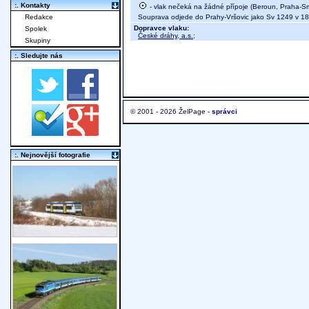
:. Kontakty
- vlak nečeká na žádné přípoje (Beroun, Praha-S
Souprava odjede do Prahy-Vršovic jako Sv 1249 v 18
Redakce
Dopravce vlaku:
Spolek
České dráhy, a.s.
;
Skupiny
:. Sledujte nás
© 2001 - 2026 ŽelPage -
správci
:. Nejnovější fotografie