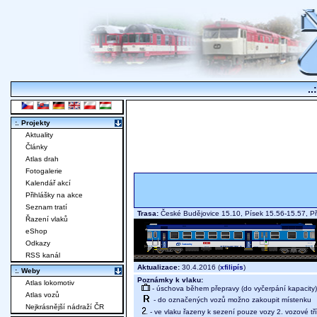
..
:. Projekty
Aktuality
Články
Atlas drah
Fotogalerie
Kalendář akcí
Přihlášky na akce
Seznam tratí
Trasa:
České Budějovice 15.10, Písek 15.56-15.57, P
Řazení vlaků
eShop
Odkazy
RSS kanál
Aktualizace:
30.4.2016 (
xfilipís
)
:. Weby
Poznámky k vlaku:
Atlas lokomotiv
- úschova během přepravy (do vyčerpání kapacity)
Atlas vozů
- do označených vozů možno zakoupit místenku
Nejkrásnější nádraží ČR
- ve vlaku řazeny k sezení pouze vozy 2. vozové tř