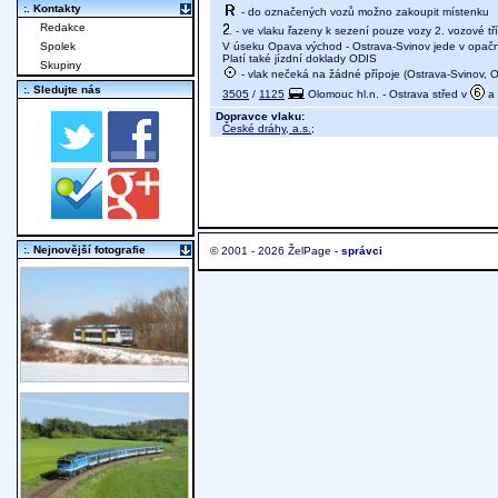
:. Kontakty
- do označených vozů možno zakoupit místenku
Redakce
- ve vlaku řazeny k sezení pouze vozy 2. vozové tř
V úseku Opava východ - Ostrava-Svinov jede v opač
Spolek
Platí také jízdní doklady ODIS
Skupiny
- vlak nečeká na žádné přípoje (Ostrava-Svinov, Os
:. Sledujte nás
3505
/
1125
Olomouc hl.n. - Ostrava střed v
a
Dopravce vlaku:
České dráhy, a.s.
;
:. Nejnovější fotografie
© 2001 - 2026 ŽelPage -
správci