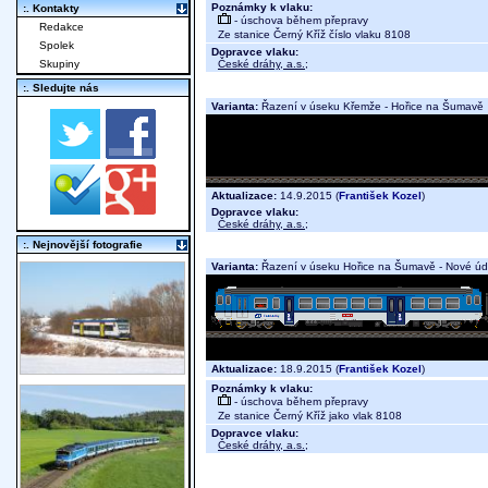
Poznámky k vlaku:
:. Kontakty
- úschova během přepravy
Redakce
Ze stanice Černý Kříž číslo vlaku 8108
Spolek
Dopravce vlaku:
České dráhy, a.s.
;
Skupiny
:. Sledujte nás
Varianta:
Řazení v úseku Křemže - Hořice na Šumavě
Aktualizace:
14.9.2015 (
František Kozel
)
Dopravce vlaku:
České dráhy, a.s.
;
:. Nejnovější fotografie
Varianta:
Řazení v úseku Hořice na Šumavě - Nové úd
Aktualizace:
18.9.2015 (
František Kozel
)
Poznámky k vlaku:
- úschova během přepravy
Ze stanice Černý Kříž jako vlak 8108
Dopravce vlaku:
České dráhy, a.s.
;