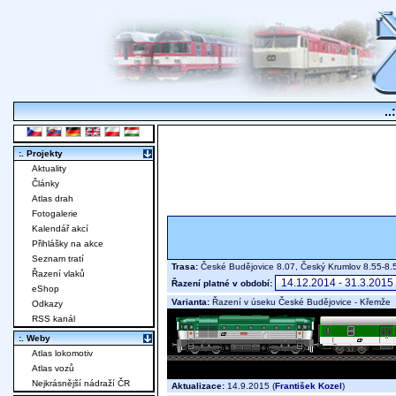
..
:. Projekty
Aktuality
Články
Atlas drah
Fotogalerie
Kalendář akcí
Přihlášky na akce
Seznam tratí
Trasa:
České Budějovice 8.07, Český Krumlov 8.55-8.5
Řazení vlaků
Řazení platné v období:
eShop
Varianta:
Řazení v úseku České Budějovice - Křemže
Odkazy
RSS kanál
:. Weby
Atlas lokomotiv
Atlas vozů
Nejkrásnější nádraží ČR
Aktualizace:
14.9.2015 (
František Kozel
)