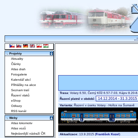
..
:. Projekty
Aktuality
Články
Atlas drah
Fotogalerie
Kalendář akcí
Přihlášky na akce
Seznam tratí
Trasa:
Volary 6.50, Černý Kříž 6.57-7.03, Kájov 8.20
Řazení vlaků
Řazení platné v období:
eShop
Varianta:
Řazení v úseku Volary - Hořice na Šumavě
Odkazy
RSS kanál
:. Weby
Atlas lokomotiv
Atlas vozů
Nejkrásnější nádraží ČR
Aktualizace:
13.9.2015 (
František Kozel
)