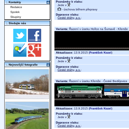
Poznámky k vlaku:
:. Kontakty
Jede v
Redakce
- úschova během přepravy
Spolek
Dopravce vlaku:
Skupiny
České dráhy, a.s.
;
:. Sledujte nás
Varianta:
Řazení v úseku Hořice na Šumavě - Křemže
Aktualizace:
13.9.2015 (
František Kozel
)
Poznámky k vlaku:
Jede v
:. Nejnovější fotografie
Dopravce vlaku:
České dráhy, a.s.
;
Varianta:
Řazení v úseku Křemže - České Bedějovice
Aktualizace:
13.9.2015 (
František Kozel
)
Poznámky k vlaku:
Jede v
Dopravce vlaku:
České dráhy, a.s.
;