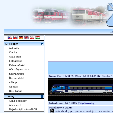
..
:. Projekty
Aktuality
Články
Atlas drah
Fotogalerie
Kalendář akcí
Přihlášky na akce
Seznam tratí
Trasa:
Graz Hbf 8.25, Wien Hbf 11.04-11.07, Břeclav 1
Řazení vlaků
eShop
Odkazy
RSS kanál
:. Weby
Atlas lokomotiv
Aktualizace:
14.7.2015 (
Filip Novotný
)
Atlas vozů
Poznámky k vlaku:
Nejkrásnější nádraží ČR
- vůz vhodný pro přepravu cestujících na vozíku,