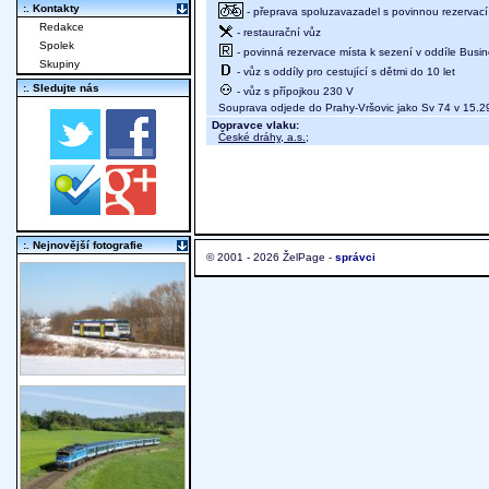
:. Kontakty
- přeprava spoluzavazadel s povinnou rezervací m
Redakce
- restaurační vůz
Spolek
- povinná rezervace místa k sezení v oddíle Busi
Skupiny
- vůz s oddíly pro cestující s dětmi do 10 let
:. Sledujte nás
- vůz s přípojkou 230 V
Souprava odjede do Prahy-Vršovic jako Sv 74 v 15.2
Dopravce vlaku:
České dráhy, a.s.
;
:. Nejnovější fotografie
© 2001 - 2026 ŽelPage -
správci