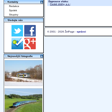
Dopravce vlaku:
:. Kontakty
České dráhy, a.s.
;
Redakce
Spolek
Skupiny
:. Sledujte nás
© 2001 - 2026 ŽelPage -
správci
:. Nejnovější fotografie