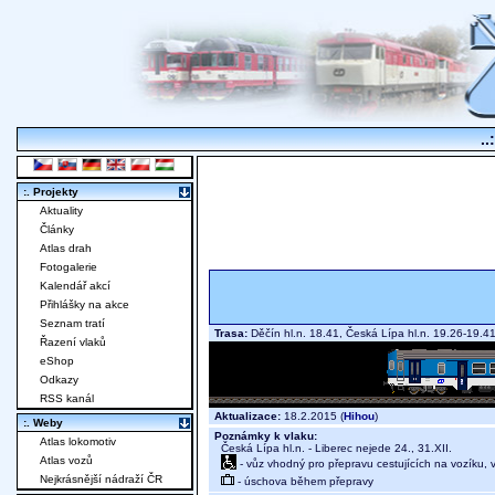
..
:. Projekty
Aktuality
Články
Atlas drah
Fotogalerie
Kalendář akcí
Přihlášky na akce
Seznam tratí
Trasa:
Děčín hl.n. 18.41, Česká Lípa hl.n. 19.26-19.
Řazení vlaků
eShop
Odkazy
RSS kanál
Aktualizace:
18.2.2015 (
Hihou
)
:. Weby
Poznámky k vlaku:
Atlas lokomotiv
Česká Lípa hl.n. - Liberec nejede 24., 31.XII.
Atlas vozů
- vůz vhodný pro přepravu cestujících na vozíku,
Nejkrásnější nádraží ČR
- úschova během přepravy