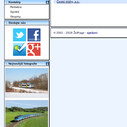
České dráhy, a.s.
;
:. Kontakty
Redakce
Spolek
Skupiny
:. Sledujte nás
© 2001 - 2026 ŽelPage -
správci
:. Nejnovější fotografie