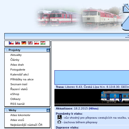
..
:. Projekty
Aktuality
Články
Atlas drah
Fotogalerie
Kalendář akcí
Přihlášky na akce
Seznam tratí
Trasa:
Liberec 6.43, Česká Lípa hl.n. 8.13-8.30, Děčí
Řazení vlaků
eShop
Odkazy
RSS kanál
Aktualizace:
18.2.2015 (
Hihou
)
:. Weby
Poznámky k vlaku:
Atlas lokomotiv
- vůz vhodný pro přepravu cestujících na vozíku,
Atlas vozů
- úschova během přepravy
Nejkrásnější nádraží ČR
Dopravce vlaku: