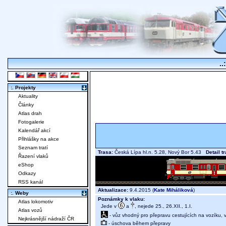
..
:. Projekty
Aktuality
Články
Atlas drah
Fotogalerie
Kalendář akcí
Přihlášky na akce
Seznam tratí
Trasa:
Česká Lípa hl.n. 5.28, Nový Bor 5.43
Detail t
Řazení vlaků
eShop
Odkazy
RSS kanál
Aktualizace:
9.4.2015 (
Kate Miháliková
)
:. Weby
Poznámky k vlaku:
Atlas lokomotiv
Jede v
a
, nejede 25., 26.XII., 1.I.
Atlas vozů
- vůz vhodný pro přepravu cestujících na vozíku,
Nejkrásnější nádraží ČR
- úschova během přepravy