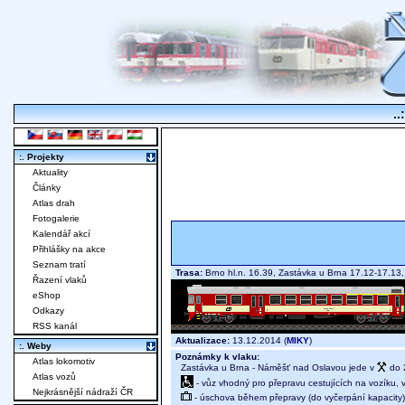
..
:. Projekty
Aktuality
Články
Atlas drah
Fotogalerie
Kalendář akcí
Přihlášky na akce
Seznam tratí
Trasa:
Brno hl.n. 16.39, Zastávka u Brna 17.12-17.
Řazení vlaků
eShop
Odkazy
RSS kanál
Aktualizace:
13.12.2014 (
MIKY
)
:. Weby
Poznámky k vlaku:
Atlas lokomotiv
Zastávka u Brna - Náměšť nad Oslavou jede v
do 2
Atlas vozů
- vůz vhodný pro přepravu cestujících na vozíku,
Nejkrásnější nádraží ČR
- úschova během přepravy (do vyčerpání kapacity)