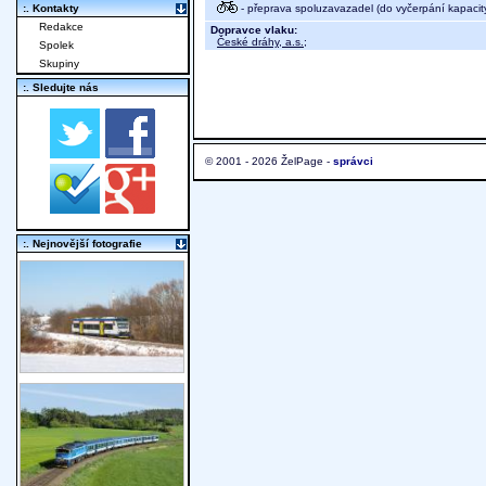
- přeprava spoluzavazadel (do vyčerpání kapacit
:. Kontakty
Redakce
Dopravce vlaku:
České dráhy, a.s.
;
Spolek
Skupiny
:. Sledujte nás
© 2001 - 2026 ŽelPage -
správci
:. Nejnovější fotografie