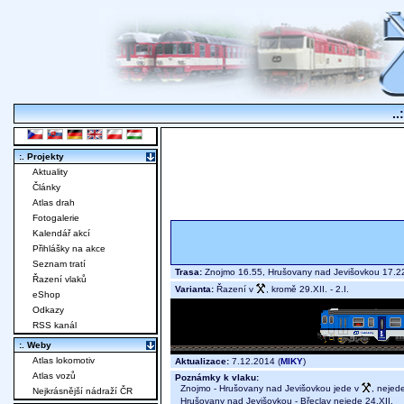
..
:. Projekty
Aktuality
Články
Atlas drah
Fotogalerie
Kalendář akcí
Přihlášky na akce
Seznam tratí
Trasa:
Znojmo 16.55, Hrušovany nad Jevišovkou 17.2
Řazení vlaků
Varianta:
Řazení v
, kromě 29.XII. - 2.I.
eShop
Odkazy
RSS kanál
:. Weby
Atlas lokomotiv
Aktualizace:
7.12.2014 (
MIKY
)
Atlas vozů
Poznámky k vlaku:
Znojmo - Hrušovany nad Jevišovkou jede v
, nejede
Nejkrásnější nádraží ČR
Hrušovany nad Jevišovkou - Břeclav nejede 24.XII.