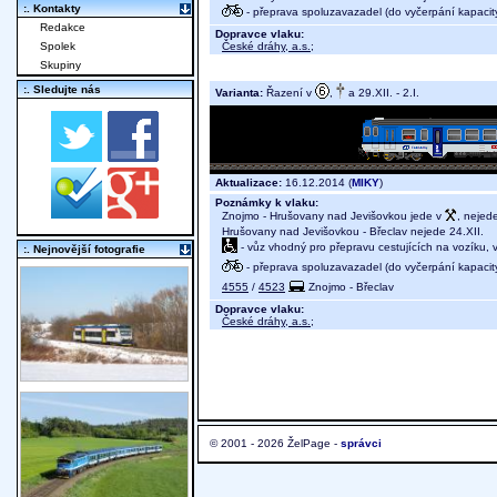
:. Kontakty
- přeprava spoluzavazadel (do vyčerpání kapacit
Redakce
Dopravce vlaku:
České dráhy, a.s.
;
Spolek
Skupiny
:. Sledujte nás
Varianta:
Řazení v
,
a 29.XII. - 2.I.
Aktualizace:
16.12.2014 (
MIKY
)
Poznámky k vlaku:
Znojmo - Hrušovany nad Jevišovkou jede v
, nejede
Hrušovany nad Jevišovkou - Břeclav nejede 24.XII.
- vůz vhodný pro přepravu cestujících na vozíku,
:. Nejnovější fotografie
- přeprava spoluzavazadel (do vyčerpání kapacit
4555
/
4523
Znojmo - Břeclav
Dopravce vlaku:
České dráhy, a.s.
;
© 2001 - 2026 ŽelPage -
správci