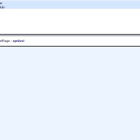
u:
.s.
;
elPage -
správci