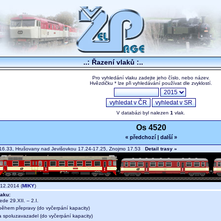
..: Řazení vlaků :..
Pro vyhledání vlaku zadejte jeho číslo, nebo název.
Hvězdičku * lze při vyhledávání používat dle zvyklostí.
V databázi byl nalezen
1
vlak.
Os 4520
« předchozí
|
další »
16.33, Hrušovany nad Jevišovkou 17.24-17.25, Znojmo 17.53
Detail trasy »
12.2014 (
MIKY
)
aku:
jede 29.XII. – 2.I.
během přepravy (do vyčerpání kapacity)
a spoluzavazadel (do vyčerpání kapacity)