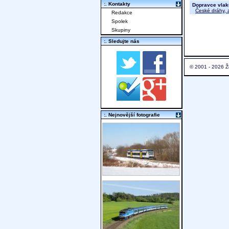
:. Kontakty
Dopravce vlak
České dráhy, a
Redakce
Spolek
Skupiny
:. Sledujte nás
© 2001 - 2026 Ž
:. Nejnovější fotografie