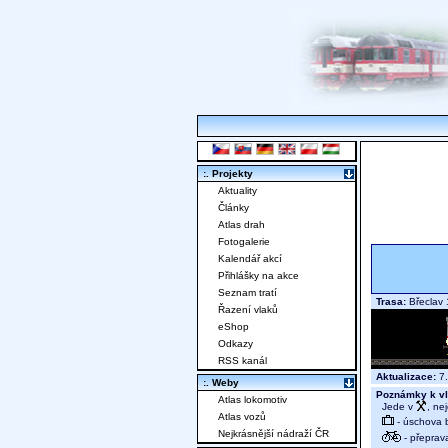
:. Projekty
Aktuality
Články
Atlas drah
Fotogalerie
Kalendář akcí
Přihlášky na akce
Seznam tratí
Trasa:
Břeclav 
Řazení vlaků
eShop
Odkazy
RSS kanál
Aktualizace:
7.
:. Weby
Poznámky k vl
Atlas lokomotiv
Jede v
, ne
Atlas vozů
- úschova 
Nejkrásnější nádraží ČR
- přeprav