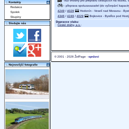
- vůz vhodný pro přepravu cestujících na vozíku,
:. Kontakty
- přeprava spoluzavazadel (do vyčerpání kapacit
Redakce
4249
/
4029
Hodonín - Veselí nad Moravou - Bys
Spolek
4346
/
4249
/
4029
Bojkovice - Bystřice pod Hos
Skupiny
Dopravce vlaku:
:. Sledujte nás
České dráhy, a.s.
;
© 2001 - 2026 ŽelPage -
správci
:. Nejnovější fotografie