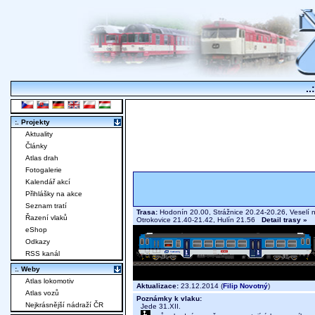
..
:. Projekty
Aktuality
Články
Atlas drah
Fotogalerie
Kalendář akcí
Přihlášky na akce
Seznam tratí
Trasa:
Hodonín 20.00, Strážnice 20.24-20.26, Veselí 
Řazení vlaků
Otrokovice 21.40-21.42, Hulín 21.56
Detail trasy »
eShop
Odkazy
RSS kanál
:. Weby
Atlas lokomotiv
Aktualizace:
23.12.2014 (
Filip Novotný
)
Atlas vozů
Poznámky k vlaku:
Nejkrásnější nádraží ČR
Jede 31.XII.