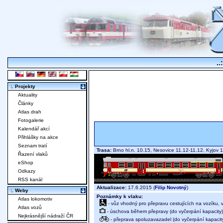
..
:. Projekty
Aktuality
Články
Atlas drah
Fotogalerie
Kalendář akcí
Přihlášky na akce
Seznam tratí
Trasa:
Brno hl.n. 10.15, Nesovice 11.12-11.12, Kyjov
Řazení vlaků
eShop
Odkazy
RSS kanál
Aktualizace:
17.6.2015 (
Filip Novotný
)
:. Weby
Poznámky k vlaku:
Atlas lokomotiv
- vůz vhodný pro přepravu cestujících na vozíku,
Atlas vozů
- úschova během přepravy (do vyčerpání kapacity)
Nejkrásnější nádraží ČR
- přeprava spoluzavazadel (do vyčerpání kapacit