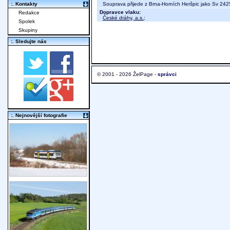
Souprava přijede z Brna-Horních Heršpic jako Sv 242
:. Kontakty
Dopravce vlaku:
Redakce
České dráhy, a.s.
;
Spolek
Skupiny
:. Sledujte nás
© 2001 - 2026 ŽelPage -
správci
:. Nejnovější fotografie