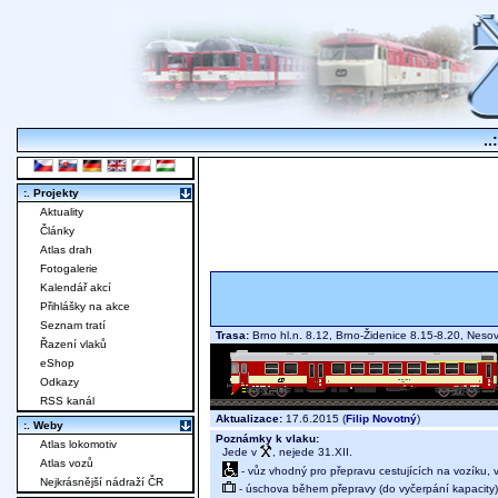
..
:. Projekty
Aktuality
Články
Atlas drah
Fotogalerie
Kalendář akcí
Přihlášky na akce
Seznam tratí
Trasa:
Brno hl.n. 8.12, Brno-Židenice 8.15-8.20, Neso
Řazení vlaků
eShop
Odkazy
RSS kanál
Aktualizace:
17.6.2015 (
Filip Novotný
)
:. Weby
Poznámky k vlaku:
Atlas lokomotiv
Jede v
, nejede 31.XII.
Atlas vozů
- vůz vhodný pro přepravu cestujících na vozíku,
Nejkrásnější nádraží ČR
- úschova během přepravy (do vyčerpání kapacity)