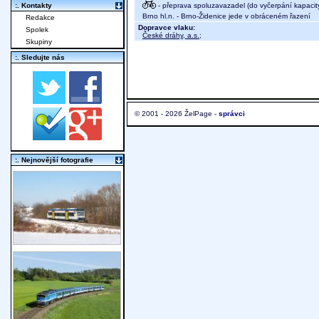
- přeprava spoluzavazadel (do vyčerpání kapacit
:. Kontakty
Brno hl.n. - Brno-Židenice jede v obráceném řazení
Redakce
Dopravce vlaku:
Spolek
České dráhy, a.s.
;
Skupiny
:. Sledujte nás
© 2001 - 2026 ŽelPage -
správci
:. Nejnovější fotografie